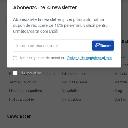
Aboneaza-te la newsletter
Abonează-te la newsletter și vei primi automat un
cupon de reducere de 10% pe e-mail, valabil pentru
următoarea ta comandă!
NAVIGARE
CONTUL MEU
INFORM
Introdu
Trimite
adresa
de
Despre noi
Contul meu
Cum cum
Am citit și sunt de acord cu
Politica de confidentialitate
email
Intrebari frecvente
Adresele mele
Retur p
Politica de confidențialitate
Istoric comenzi
Metode 
Nu mai afisa
Termeni & condiții
Retururile mele
Metode 
Livrare și expediere
Newsletter
Blog
Politica cookie
Card cadou
Contact
Newsletter