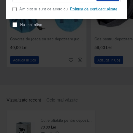
de
Mânere laterale
pentru transport facil
Am citit și sunt de acord cu
Politica de confidentialitate
email
Ideală pentru
camera copilului, camera de joacă sau
baie
Nu mai afisa
Despre brandul Lifeney
NOU
Covoras de joaca cu sac depozitare jucarii 2 în 1, albastru
Selling fast
Lifeney
40,00 Lei
este un brand german fondat în 2019, parte a
59,00 Lei
grupului
Fackelmann Brands
din 2021. Cunoscut pentru
Adaugă în Coș
Adaugă în Coș
designul practic și calitatea materialelor, Lifeney oferă soluții
moderne de depozitare pentru întreaga familie — create
pentru a aduce
ordine, stil și bucurie
în viața de zi cu zi.
Vizualizate recent
Cele mai văzute
Cutie pliabila pentru depozitare jucarii Oaie
70,00 Lei