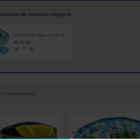
 vândute din această categorie
Covoras de joaca cu sac depozitare jucarii 2 în 1, albastru
40,00 Lei
Compară produse