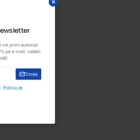
ewsletter
i vei primi automat
 pe e-mail, valabil
ndă!
NOU
Trimite
Dolo.ro
Selling fast
 jucarii 2
u
Politica de