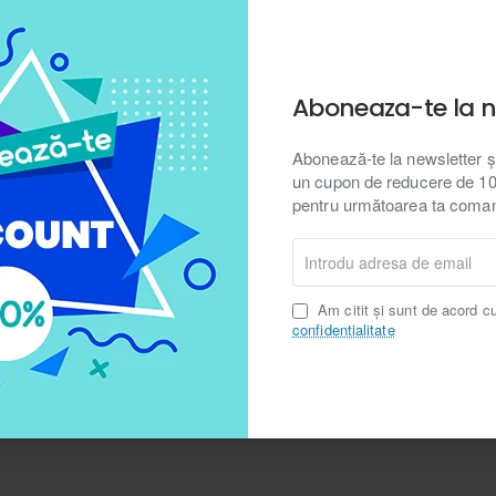
Aboneaza-te la n
Abonează-te la newsletter ș
un cupon de reducere de 10%
pentru următoarea ta coma
Introdu
NOU
Dolo.ro
În Stoc
adresa
de
zitare jucarii cu covoras de
Covoras de joaca cu sac depozitare
Am citit și sunt de acord c
email
în 1, albastru
confidentialitate
40,00 Lei
gă în Coș
Adaugă în Coș