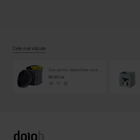
Cele mai văzute
Cos pentru depozitare jucarii cu covoras de joaca 2 în 1
59,00 Lei