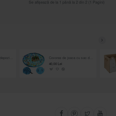
Se afişează de la 1 până la 2 din 2 (1 Pagini)
Cutie pliabila pentru depozitare jucarii Bazar
Covoras de joaca cu sac depozitare jucarii 2 în 1, albastru
40,00 Lei