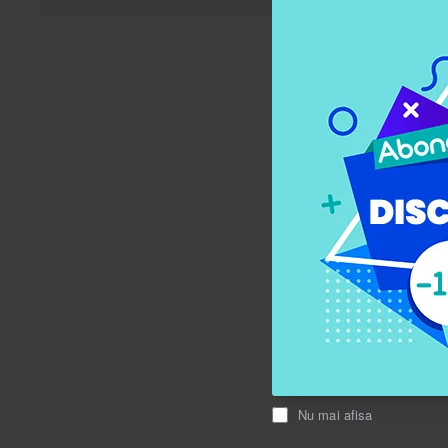
În Stoc
Cos pentru depo
joaca 2 în 1
59,00 Lei
Adau
Nu mai afisa