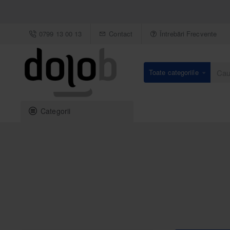
0799 13 00 13
Contact
Întrebări Frecvente
Toate categoriile
Caută
un
produs
Categorii