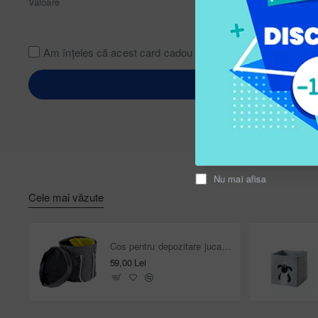
Valoare
Am înţeles că acest card cadou nu este rambursabil.
Nu mai afisa
Cele mai văzute
Cos pentru depozitare jucarii cu covoras de joaca 2 în 1
59,00 Lei