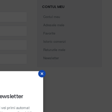
CONTUL MEU
Contul meu
Adresele mele
Favorite
Istoric comenzi
Retururile mele
Newsletter
ewsletter
i vei primi automat