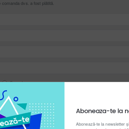
e comanda dvs. a fost plătită.
n
General
Aboneaza-te la n
Abonează-te la newsletter ș