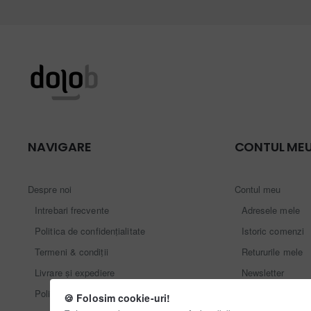
NAVIGARE
CONTUL ME
Despre noi
Contul meu
Intrebari frecvente
Adresele mele
Politica de confidențialitate
Istoric comenzi
Termeni & condiții
Retururile mele
Livrare și expediere
Newsletter
Politica cookie
Card cadou
🍪 Folosim cookie-uri!