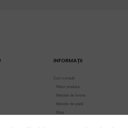
U
INFORMAȚII
Cum cumpăr
Retur produse
Metode de livrare
Metode de plată
Blog
Contact