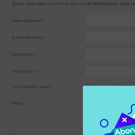
Acest card cadou va fi trimis prin e-mail destinatarului după c
Nume destinatar
E-mail destinatar
Numele dvs.
Email-ul dvs.
Tema cardului cadou
Aniversare
Craciu
Mesaj