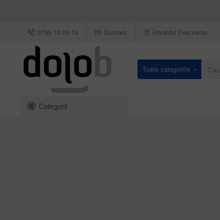
0799 13 00 13
Contact
Întrebări Frecvente
Toate categoriile
Caută
un
produs
Categorii