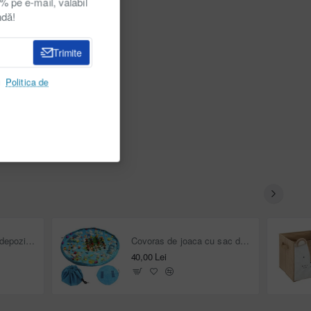
 pe e-mail, valabil
ndă!
Trimite
u
Politica de
Cutie pliabila pentru depozitare jucarii Bazar
Covoras de joaca cu sac depozitare jucarii 2 în 1, albastru
40,00 Lei