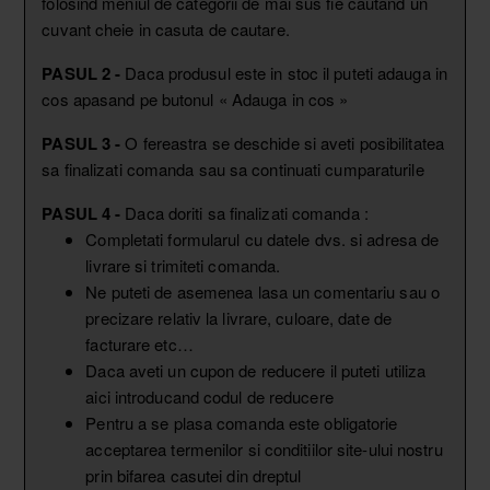
folosind meniul de categorii de mai sus fie cautand un
cuvant cheie in casuta de cautare.
PASUL 2 -
Daca produsul este in stoc il puteti adauga in
cos apasand pe butonul « Adauga in cos »
PASUL 3 -
O fereastra se deschide si aveti posibilitatea
sa finalizati comanda sau sa continuati cumparaturile
PASUL 4 -
Daca doriti sa finalizati comanda :
Completati formularul cu datele dvs. si adresa de
livrare si trimiteti comanda.
Ne puteti de asemenea lasa un comentariu sau o
precizare relativ la livrare, culoare, date de
facturare etc…
Daca aveti un cupon de reducere il puteti utiliza
aici introducand codul de reducere
Pentru a se plasa comanda este obligatorie
acceptarea termenilor si conditiilor site-ului nostru
prin bifarea casutei din dreptul