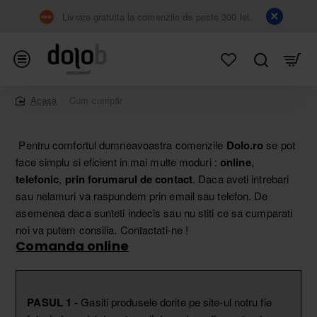
Livrare gratuita la comenzile de peste 300 lei.
Cum cumpăr
home
Pentru comfortul dumneavoastra comenzile
Dolo.ro
se pot
face simplu si eficient in mai multe moduri :
online
,
telefonic
,
prin forumarul de contact
. Daca aveti intrebari
sau nelamuri va raspundem prin email sau telefon. De
asemenea daca sunteti indecis sau nu stiti ce sa cumparati
noi va putem consilia. Contactati-ne !
Comanda online
PASUL 1 -
Gasiti produsele dorite pe site-ul notru fie