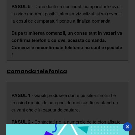
PASUL 5 -
Daca doriti sa continuati cumparaturile aveti
in orice moment posibilitatea sa vizualizati si sa reveniti
la cosul de cumparaturi pentru a finaliza comanda.
Dupa trimiterea comenzii, un consultant in vazari va
confirma telefonic cu dvs. aceasta comanda.
Comenzile neconfirmate telefonic nu sunt expediate
!
Comanda telefonica
PASUL 1 -
Gasiti produsele dorite pe site-ul notru fie
folosind meniul de categorii de mai sus fie cautand un
cuvant cheie in casuta de cautare.
PASUL 2 -
Contactati-ne la numerele de telefon afisate
pe site:
0799 13 00 13