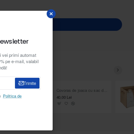
ewsletter
i vei primi automat
 pe e-mail, valabil
ndă!
Trimite
Cutie pliabila pentru depozitare jucarii Bazar
Covoras de joaca cu sac depozitare jucarii 2 în 1, albastru
u
Politica de
40,00 Lei