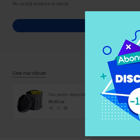
Nu există produse la ofertă.
Cele mai văzute
Cos pentru depozitare jucarii cu covoras de joaca 2 în 1
59,00 Lei