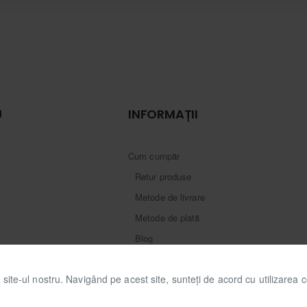
U
INFORMAȚII
Cum cumpăr
Retur produse
Metode de livrare
Metode de plată
Blog
Contact
site-ul nostru. Navigând pe acest site, sunteți de acord cu utilizarea c