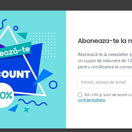
Continuă
Aboneaza-te la n
Abonează-te la newsletter ș
un cupon de reducere de 10%
pentru următoarea ta coma
Introdu
adresa
Cutie pliabila pentru depozitare jucarii Oaie
de
Am citit și sunt de acord c
email
70,00 Lei
41,00 Lei
confidentialitate