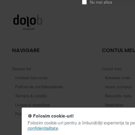
Nu mai afisa
NAVIGARE
CONTUL ME
Despre noi
Contul meu
Intrebari frecvente
Adresele mele
Politica de confidențialitate
Istoric comenzi
Termeni & condiții
Retururile mele
Livrare și expediere
Newsletter
Politica cookie
Card cadou
🍪 Folosim cookie-uri!
Folosim cookie-uri pentru a îmbunătăți experiența ta pe 
confidentialitate
.