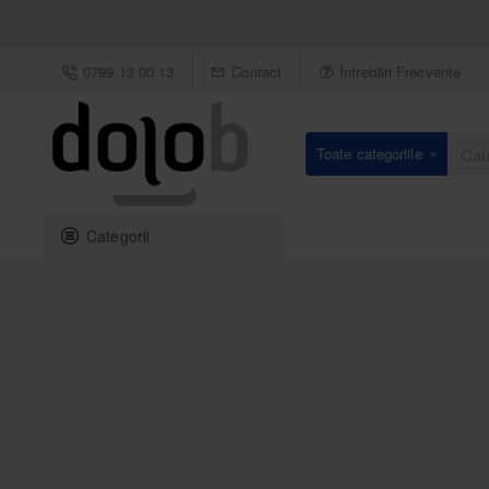
0799 13 00 13
Contact
Întrebări Frecvente
Toate categoriile
Caută
un
produs
Categorii