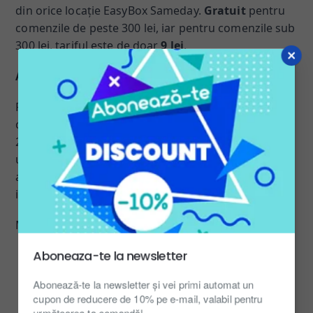
din orice locație EasyBox Sameday.
Gratuit
pentru
comenzile de peste 300 lei, iar pentru comenzile sub
300 lei, tariful este de doar
9 lei
.
Avantajele Ridicării din EasyBox
:
Flexibilitate Orară: Ridică-ți comanda când îți
convine, în funcție de programul EasyBox. Accesibil
24/7: Ridicaă comanda ta oricând, zi sau noapte, la
un EasyBox aproape de tine. Fără Așteptare: Evită
așteptările și preia-ți comanda rapid, fără
interacțiune umană.
Mulțumim că ai ales magazinul nostru online!
Aboneaza-te la newsletter
Abonează-te la newsletter și vei primi automat un
cupon de reducere de 10% pe e-mail, valabil pentru