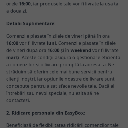
orele
16:00
, iar produsele tale vor fi livrate la ușa ta
a doua zi.
Detalii Suplimentare
:
Comenzile plasate în zilele de vineri până în ora
16:00
vor fi livrate
luni
. Comenzile plasate în zilele
de vineri după ora
16:00
și în
weekend
vor fi livrate
marți
. Aceste condiții asigură o gestionare eficientă
a comenzilor și o livrare promptă la adresa ta. Ne
străduim să oferim cele mai bune servicii pentru
clienții noștri, iar opțiunile noastre de livrare sunt
concepute pentru a satisface nevoile tale. Dacă ai
întrebări sau nevoi speciale, nu ezita să ne
contactezi.
2. Ridicare personala din EasyBox:
Beneficiază de flexibilitatea ridicării comenzilor tale