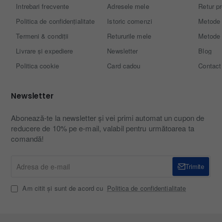
Intrebari frecvente
Adresele mele
Retur p
Politica de confidențialitate
Istoric comenzi
Metode 
Termeni & condiții
Retururile mele
Metode 
Livrare și expediere
Newsletter
Blog
Politica cookie
Card cadou
Contact
Newsletter
Abonează-te la newsletter și vei primi automat un cupon de
reducere de 10% pe e-mail, valabil pentru următoarea ta
comandă!
Adresa
Trimite
de
e-
Am citit și sunt de acord cu
Politica de confidentialitate
mail