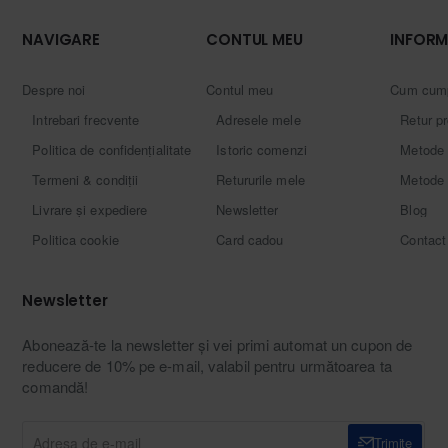
NAVIGARE
CONTUL MEU
INFORM
Despre noi
Contul meu
Cum cum
Intrebari frecvente
Adresele mele
Retur p
Politica de confidențialitate
Istoric comenzi
Metode 
Termeni & condiții
Retururile mele
Metode 
Livrare și expediere
Newsletter
Blog
Politica cookie
Card cadou
Contact
Newsletter
Abonează-te la newsletter și vei primi automat un cupon de
reducere de 10% pe e-mail, valabil pentru următoarea ta
comandă!
Adresa
Trimite