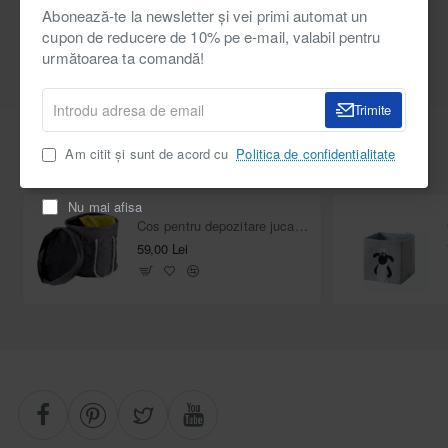
Trimite
Abonează-te la newsletter și vei primi automat un
cupon de reducere de 10% pe e-mail, valabil pentru
următoarea ta comandă!
Introdu
Trimite
adresa
de
Am citit și sunt de acord cu
Politica de confidentialitate
email
Cele mai văzute
Nu mai afisa
Cos pentru depozitare jucarii cu covoras de joaca 2 în 1
59,00 Lei